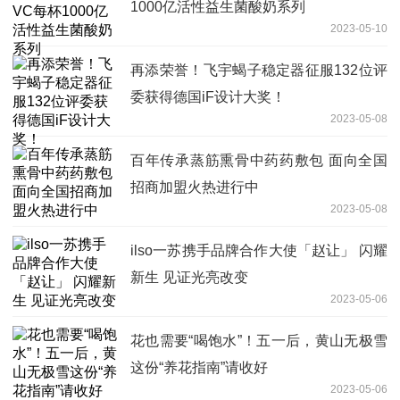
1000亿活性益生菌酸奶系列
2023-05-10
再添荣誉！飞宇蝎子稳定器征服132位评
委获得德国iF设计大奖！
2023-05-08
百年传承蒸筋熏骨中药药敷包 面向全国
招商加盟火热进行中
2023-05-08
ilso一苏携手品牌合作大使「赵让」 闪耀
新生 见证光亮改变
2023-05-06
花也需要“喝饱水”！五一后，黄山无极雪
这份“养花指南”请收好
2023-05-06