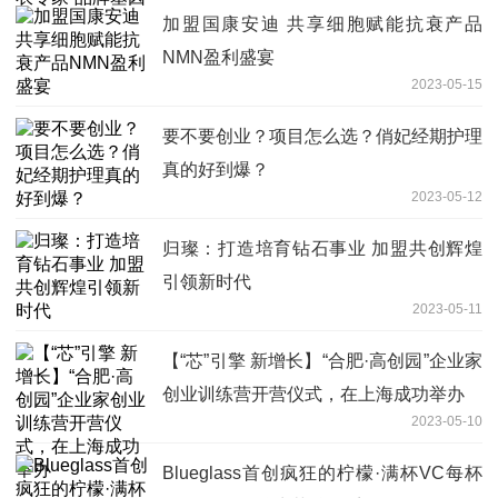
加盟国康安迪 共享细胞赋能抗衰产品
NMN盈利盛宴
2023-05-15
要不要创业？项目怎么选？俏妃经期护理
真的好到爆？
2023-05-12
归璨：打造培育钻石事业 加盟共创辉煌
引领新时代
2023-05-11
【“芯”引擎 新增长】“合肥·高创园”企业家
创业训练营开营仪式，在上海成功举办
2023-05-10
Blueglass首创疯狂的柠檬·满杯VC每杯