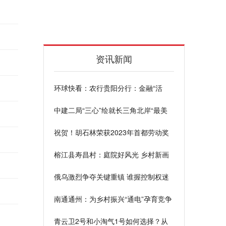
资讯新闻
环球快看：农行贵阳分行：金融“活
水”为乡村振兴“贷”来新希望
中建二局“三心”绘就长三角北岸“最美
玉带”
祝贺！胡石林荣获2023年首都劳动奖
章_环球看热讯
榕江县寿昌村：庭院好风光 乡村新画
卷
俄乌激烈争夺关键重镇 谁握控制权迷
雾重重 全球聚看点
南通通州：为乡村振兴“通电”孕育竞争
力
青云卫2号和小淘气1号如何选择？从