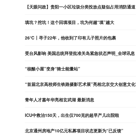
【天眼问政】贵阳一小区垃圾分类投放点疑似占用消防通道
填坑？挖坑！这个回填项目，坑为何越“填”越大
26℃丨寻子22年，他收到了印有儿子照片的包裹
受台风影响 美国总统拜登批准关岛紧急状态声明_全球讯息
“核酸小屋”变身“骑士能量站”
“首届北京高校师生铁路摄影艺术展”亮相北京交大创意文化
青年人才嘉年华亮相玄武湖 最新消息
ICU中救治150天，出生仅700克的超早产儿出院啦
北京通州房地产10亿元私募项目状态更新为“已反馈”