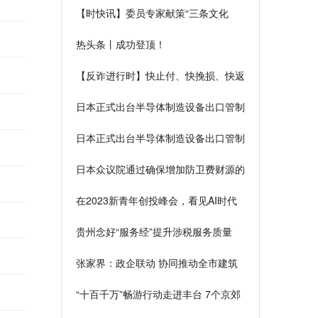
【时快讯】委员专家献策“三条文化
带”发展，建议加强东胡林遗址保护利
热头条丨成功登顶！
用
【反诈进行时】快止付、快挽损、快返
还！ 警银联动守护群众“钱袋子”_世界
日本正式出台半导体制造设备出口管制
关注
措施，商务部回应 焦点简讯
日本正式出台半导体制造设备出口管制
措施，商务部回应
日本众议院通过确保增加防卫费财源的
特别措施法案
在2023新青年创投峰会，看见AI时代
青年的创造力 当前热文
贵州念好“服务经”提升涉税服务质量
张家界：政企联动 协同推动全市建筑
业高质量发展-全球今日讯
“十百千万”畅游行动走进丰台 7个京郊
打卡地邀市民前往