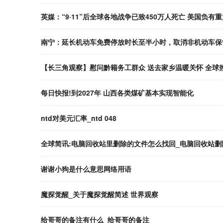
英媒：“9·11”后全球各地战争已致450万人死亡 美国负有
南宁：延长机动车免费停放时长至半小时，取消非机动车保
【长三角观察】慰问黔籍务工群众 送去家乡温暖关怀 全球
每日快报!到2027年 山西各类煤矿基本实现智能化
ntd对美元汇率_ntd 048
全球简讯:电脑回收站里删除的文件怎么找回_电脑回收站
谢谢小狗是什么意思网络用语
魔探觉醒_关于魔探觉醒简述 世界观察
给哥哥的备注有什么_给哥哥的备注