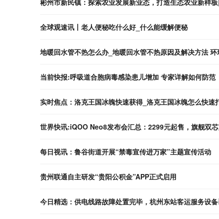
彬州市新民镇：探索农业发展新业态，打造生态农业新样板
全球观速讯丨老人便秘吃什么好_什么能缓解便秘
地暖回水管不热怎么办_地暖回水管不热原因及解决方法 环
当前快报:呼吸道合胞病毒感染患儿增加 专家详解如何防范
实时焦点：洛克王国冰魄快速获得_洛克王国冰魄怎么快速
世界快讯:iQOO Neo8发布会汇总：2299元起售，旗舰
每日视讯：鲁谷街道开展“禁毒宣传进万家”主题宣传活动
贵州联通自主研发“贵阳公积金”APP正式启用
今日精选：供电线路故障处置完毕，杭州东站客运服务设备