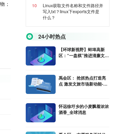
建物；
10
Linux获取文件名称和文件路径并
写入txt？linux下exports文件是
什么？
24小时热点
【环球新视野】蚌埠高新
区：“一盘棋”推进清廉文化
建设
禹会区： 抢抓热点打造亮
点 激发文旅市场新动能-环
球时讯
怀远徐圩乡的小麦飘着浓浓
酒香_全球消息