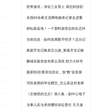
刺“双过半”
世界速讯：深化三全育人 湖北科技职
业学院助力学生成长成才
全国40余家主流网络媒体记者走进重
庆医科大学，感受“跑起来”的重医速度
耕耘新蓝海！一个塑料袋背后的生态环
保之路|全球热点评
当前信息：如何发展数字经济？总台记
者带你探访浙江一线企业
家庭开支记账表怎么做_家庭开支记账
表如何做
鹏城实验室发布星云系统 助力大科学
工程与计划
最新快讯!逐浪信息化，加“数”促发展
写给老师的毕业赠言_怎么表达对老师
的祝福 当前快播
《文物里的北京》第八集：副中心地下
藏着一座城
当事人应当承担哪些诉讼责任 天天速
看