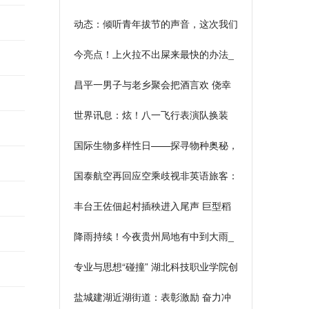
产品基本信息和产品价格方面分析
动态：倾听青年拔节的声音，这次我们
的记者是主角
今亮点！上火拉不出屎来最快的办法_
拉不出屎来最快的办法
昌平一男子与老乡聚会把酒言欢 侥幸
醉驾归途被查
世界讯息：炫！八一飞行表演队换装
歼-10C后首次公开亮相
国际生物多样性日——探寻物种奥秘，
遇见“金陵飞虎”-每日观点
国泰航空再回应空乘歧视非英语旅客：
已停飞，三日内公布处理结果
丰台王佐佃起村插秧进入尾声 巨型稻
田画将在七月迎来最佳观赏期
降雨持续！今夜贵州局地有中到大雨_
新要闻
专业与思想“碰撞” 湖北科技职业学院创
新“大思政课”|世界热点评
盐城建湖近湖街道：表彰激励 奋力冲