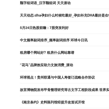
颗字组词语_汉字颗组词 天天滚动
天天动态:dha孕妇什么时候吃最好_孕妇补充DHA最好是
5月24日热股前瞻：7股突发利好
中文频率副词排序_频率副词排序 环球今日讯
租房哪个网站好? 租房什么网站靠谱
“花马”品牌效应助力文旅消费_滚动
环球视点！贵州联通与中国人寿签订战略合作协议
故宫博物院发布甲骨整理研究等古文字工程阶段成果 世界
《南京条约》史料陈列馆经提升改造试开馆