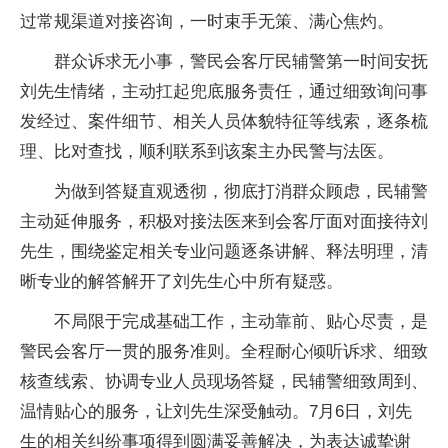
过常规渠道对接咨询，一时束手无策、满心焦灼。
群众诉求无小事，警民会客厅民辅警第一时间安抚
刘先生情绪，主动扛起兜底服务责任，通过细致询问事
发经过、案件细节、相关人员体貌特征等线索，逐条梳
理、比对查找，顺利联系到该案主办民警与法医。
为做到答疑直观透彻，彻底打消群众顾虑，民辅警
主动延伸服务，积极对接法医来到会客厅面对面接待刘
先生，围绕鉴定相关专业问题逐条讲解、释法明理，清
晰专业的解答解开了刘先生心中所有疑惑。
不局限于完成基础工作，主动靠前、贴心尽责，是
警民会客厅一贯的服务准则。全程耐心倾听诉求、细致
核查线索、协调专业人员现场答疑，民辅警细致周到、
温情贴心的服务，让刘先生深受触动。7月6日，刘先
生的相关纠纷事项得到圆满妥善解决，为表达诚挚谢