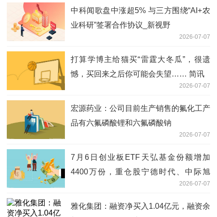
中科闻歌盘中涨超5% 与三方围绕“AI+农
业科研”签署合作协议_新视野
2026-07-07
打算学博主给猫买“雷霆大冬瓜”，很遗
憾，买回来之后你可能会失望…… 简讯
2026-07-07
宏源药业：公司目前生产销售的氟化工产
品有六氟磷酸锂和六氟磷酸钠
2026-07-07
7月6日创业板ETF天弘基金份额增加
4400万份，重仓股宁德时代、中际旭
2026-07-07
创、新易盛
雅化集团：融资净买入1.04亿元，融资余