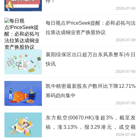
停！
2026-07-06
每日视点!PriceSeek提醒：必和必拓与法
拉第达成铜业资产换股协议
2026-07-06
襄阳综保区出口超万台东风系整车|今日
快讯
2026-07-06
凯中精密最新股东户数环比下降12.71%
筹码趋向集中
2026-07-06
东方航空(00670.HK)涨超3%，截至发
稿，涨3.13%，报3.29港元，成交额
2026-07-06
2121.25万港元_最新资讯