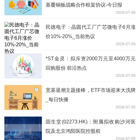
基覆铜板战略合作框架协议-今日报
2026-07-06
民德电子：晶圆代工厂广芯微电子6月涨
价10%-20%_当前热议
2026-07-05
*ST金灵：拟斥资2000万元至4000万元
回购股份 前沿热点
2026-07-05
宽基退潮主题接棒，ETF市场迎来大洗牌
_每日快播
2026-07-05
固生堂(02273.HK)：附属拟收购沙河医
院及北京鸿阳医院控股权
2026-07-05