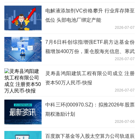
电解液添加剂VC价格攀升 行业库存降至
低位 头部电池厂绑定产能
2026-07-07
7月6日科创综指增强ETF易方达基金份
额增加400万份，重仓股海光信息、寒武
2026-07-07
纪、中芯国际_当前关注
灵寿县鸿阳建筑工程有限公司成立 注册
资本50万人民币-快报
2026-07-07
中科三环(000970.SZ)：拟推2026年股票
期权激励计划
2026-07-06
百度旗下基金等入股太空算力公司轨道辰