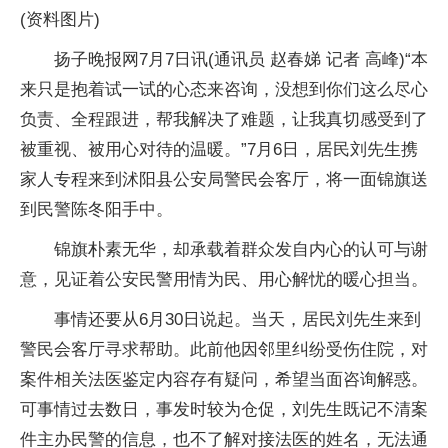
(资料图片)
扬子晚报网7月7日讯(通讯员 赵春娣 记者 高峰)“本
来只是抱着试一试的心态来咨询，没想到你们这么尽心
负责、全程跟进，帮我解决了难题，让我真切感受到了
被重视、被用心对待的温暖。”7月6日，居民刘先生携
家人专程来到沭阳县公安局警民会客厅，将一面锦旗送
到民警陈冬阳手中。
锦旗朴素无华，却承载着群众发自内心的认可与谢
意，见证着公安民警用情为民、用心解忧的暖心担当。
事情还要从6月30日说起。当天，居民刘先生来到
警民会客厅寻求帮助。此前他因邻里纠纷受伤住院，对
案件相关法医鉴定内容存有疑问，希望当面咨询解惑。
可事情过去数日，事发时较为仓促，刘先生既记不清案
件主办民警的信息，也不了解对接法医的姓名，无法通