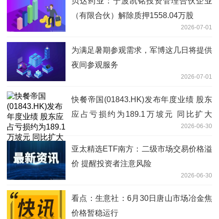
贝达药业：宁波凯铭投资管理合伙企业
（有限合伙）解除质押1558.04万股
2026-07-01
为满足暑期参观需求，军博这几日将提供
夜间参观服务
2026-07-01
快餐帝国(01843.HK)发布年度业绩 股东
应占亏损约为189.1万坡元 同比扩大
2026-06-30
291.51%
亚太精选ETF南方：二级市场交易价格溢
价 提醒投资者注意风险
2026-06-30
看点：生意社：6月30日唐山市场冶金焦
价格暂稳运行