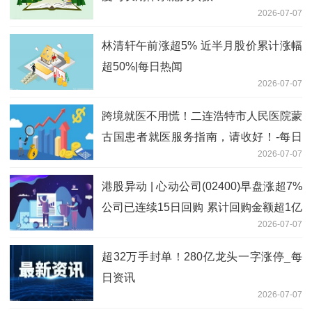
2026-07-07
林清轩午前涨超5% 近半月股价累计涨幅
超50%|每日热闻
2026-07-07
跨境就医不用慌！二连浩特市人民医院蒙
古国患者就医服务指南，请收好！-每日
2026-07-07
速看
港股异动 | 心动公司(02400)早盘涨超7%
公司已连续15日回购 累计回购金额超1亿
2026-07-07
港元-今日热门
超32万手封单！280亿龙头一字涨停_每
日资讯
2026-07-07