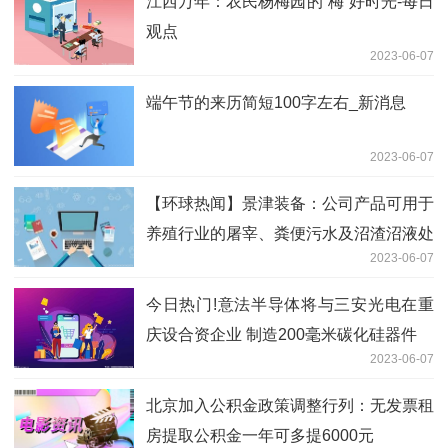
江西万年：农民杨梅园的“梅”好时光-每日
观点
2023-06-07
端午节的来历简短100字左右_新消息
2023-06-07
【环球热闻】景津装备：公司产品可用于
养殖行业的屠宰、粪便污水及沼渣沼液处
2023-06-07
理等
今日热门!意法半导体将与三安光电在重
庆设合资企业 制造200毫米碳化硅器件
2023-06-07
北京加入公积金政策调整行列：无发票租
房提取公积金一年可多提6000元