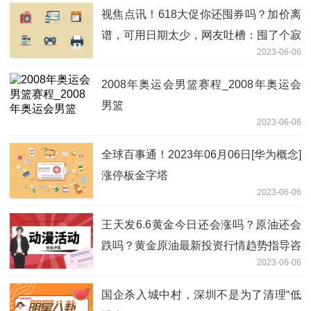
视焦点讯！618大促你还囤券吗？加价离
谱，可用日期太少，网友吐槽：囤了个寂
2023-06-06
寞
2008年奥运会男篮赛程_2008年奥运会
男篮
2023-06-06
全球百事通！2023年06月06日[华为概念]
涨停板金字塔
2023-06-06
王天发6.6黄金今日还会涨吗？原油还会
跌吗？黄金原油最新投资行情趋势指导咨
2023-06-06
询
国企杀入城中村，深圳不是为了清理“低