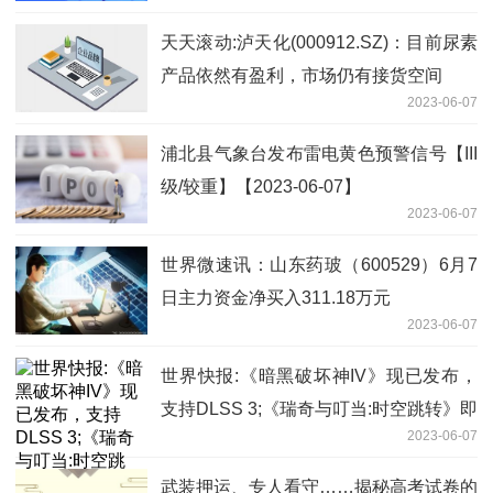
天天滚动:泸天化(000912.SZ)：目前尿素
产品依然有盈利，市场仍有接货空间
2023-06-07
浦北县气象台发布雷电黄色预警信号【III
级/较重】【2023-06-07】
2023-06-07
世界微速讯：山东药玻（600529）6月7
日主力资金净买入311.18万元
2023-06-07
世界快报:《暗黑破坏神IV》现已发布，
支持DLSS 3;《瑞奇与叮当:时空跳转》即
2023-06-07
将发布，支持DLSS 3
武装押运、专人看守……揭秘高考试卷的