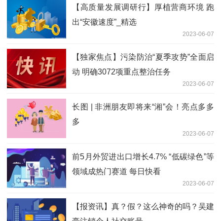
【高质量发展调研行】厚植营商环境 跑
出“安徽速度”_精选
2023-06-07
【独家焦点】污染防治“夏季攻势”全面启
动 明确3072项重点整治任务
2023-06-07
长图 | 非洲朋友即将来“湘”会！亮点多多
多
2023-06-07
前5月外贸进出口增长4.7% “低碳绿色”等
领域成热门赛道 每日快看
2023-06-07
【报资讯】真？假？这么神奇的吗？吴建