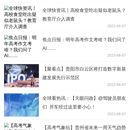
全球快资讯丨​高校食堂吃出疑似老鼠头？​
教育厅介入调查
2023-06-07
焦点日报：明年高考作文考啥？我们问了
AI……
2023-06-07
【聚看点】贵阳市白云区将打造数字新基
建发展先行示范区
2023-06-07
全球看热讯：【天眼问政】@驾驶员朋友
们 开车经过这里要小心！
2023-06-07
【高考气象站】​贵州省未来一周天气趋势