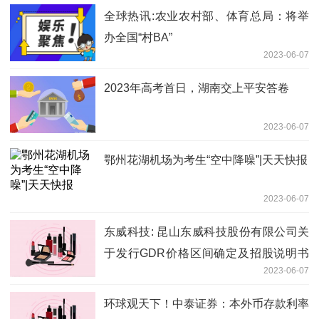
全球热讯:农业农村部、体育总局：将举
办全国“村BA”
2023-06-07
2023年高考首日，湖南交上平安答卷
2023-06-07
鄂州花湖机场为考生“空中降噪”|天天快报
2023-06-07
东威科技: 昆山东威科技股份有限公司关
于发行GDR价格区间确定及招股说明书
2023-06-07
获得瑞士证券交易所监管局招股说明书办
公室批准的公告
环球观天下！中泰证券：本外币存款利率