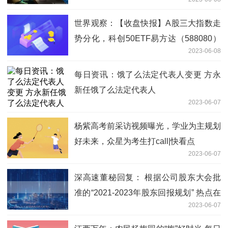
世界观察：【收盘快报】A股三大指数走
势分化，科创50ETF易方达（588080）
2023-06-08
成交额达4.87亿元
每日资讯：饿了么法定代表人变更 方永
新任饿了么法定代表人
2023-06-07
杨紫高考前采访视频曝光，学业为主规划
好未来，众星为考生打call|快看点
2023-06-07
深高速董秘回复： 根据公司股东大会批
准的“2021-2023年股东回报规划” 热点在
2023-06-07
线