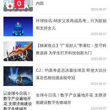
内因
2023-06-07
环球快讯:48岁父亲再战高考，只为鼓励
和支持女儿
2023-06-07
【独家焦点】“广东好人”李满红：坚守科
教道路 为学生打开科技创新大门
2023-06-07
CJ：约基奇是总决最佳球员 即使大比分
落后也相信掘金能夺冠
2023-06-07
全球今日讯！数字产业遍地开花 支撑济
南建设数字先锋城市
2023-06-07