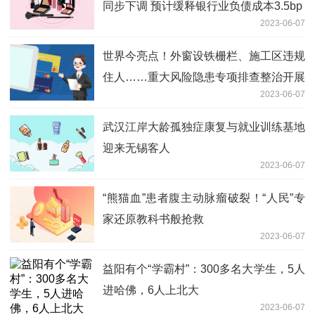
同步下调 预计缓释银行业负债成本3.5bp
2023-06-07
世界今亮点！外窗设铁栅栏、施工区违规
住人……重大风险隐患专项排查整治开展
2023-06-07
武汉江岸大龄孤独症康复与就业训练基地
迎来无锡客人
2023-06-07
“熊猫血”患者腹主动脉瘤破裂！“人民”专
家还原教科书般抢救
2023-06-07
益阳有个“学霸村”：300多名大学生，5人
进哈佛，6人上北大
2023-06-07