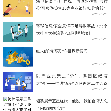
焦点信息:6月1日起，省直公积金“商转
公”可顺位抵押 13家商业银行实现“直转”
2023-05-24
环球信息:安全意识不足导致事故！北京
大排查大整治曝光3起典型案例
2023-05-24
红火的“海湾夜市”-世界新要闻
2023-05-24
以产业集聚之“势”，谋园区经济
之“强”——推进“五好”园区创建工作会议
2023-05-24
系列时评之五
领奖展示五星红旗！他说：我怕台湾人忘
了回家的路 实时