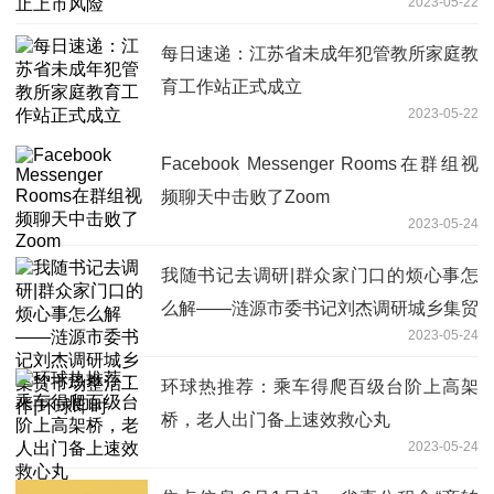
2023-05-22
每日速递：江苏省未成年犯管教所家庭教
育工作站正式成立
2023-05-22
Facebook Messenger Rooms在群组视
频聊天中击败了Zoom
2023-05-24
我随书记去调研|群众家门口的烦心事怎
么解——涟源市委书记刘杰调研城乡集贸
2023-05-24
市场整治工作|环球即时
环球热推荐：乘车得爬百级台阶上高架
桥，老人出门备上速效救心丸
2023-05-24