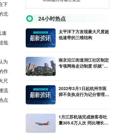
在下
的北
24小时热点
太平洋下方发现最大尺度超
低速
低速带的三维结构
超低
南京沿江街道润江社区制定
认为
专项网格走访制度 织就“最
的作
后一米”
大尺
2022年3月1日起杭州市医
幔流
师不良执业行为记分管理办
热点
法实施
1月江苏机场完成旅客吞吐
量305.6万人次 同比增长
2%