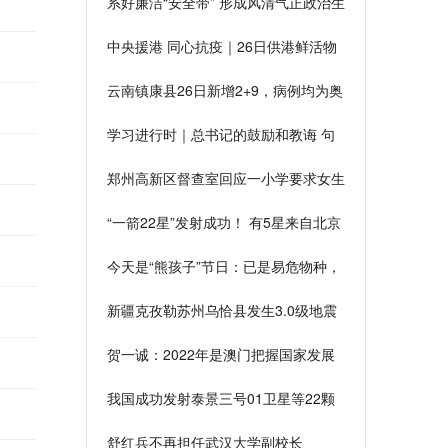
系好廉洁“安全带” 形成风清气正政治生
态
中央援港 同心抗疫｜26日供港鲜活物
资数量一览
云南镇康县26日新增2+9，病例均为奥
密克戎变异株
学习进行时｜总书记的鼓励和教诲 句
句振奋人心
郑州高新区督查室回应一小学要求女生
头绳颜色统一：仪表教育
“一箭22星”发射成功！ 有5星来自北京
微纳星空 其中一颗填补国内空白
今天是“熊孩子”节日：已是易危物种，
80年后或再也看不到
新疆克孜勒苏州乌恰县发生3.0级地震
贺一诚：2022年是澳门把握国家发展
机遇的关键之年
我国成功发射泰景三号01卫星等22颗
卫星 创造一箭多星新纪录
舒红兵不再担任武汉大学副校长