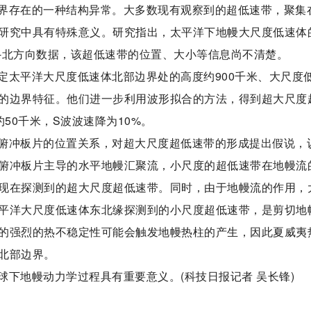
界存在的一种结构异常。大多数现有观察到的超低速带，聚集
研究中具有特殊意义。研究指出，太平洋下地幔大尺度低速体
-北方向数据，该超低速带的位置、大小等信息尚不清楚。
定太平洋大尺度低速体北部边界处的高度约900千米、大尺度
的边界特征。他们进一步利用波形拟合的方法，得到超大尺度
约50千米，S波波速降为10%。
俯冲板片的位置关系，对超大尺度超低速带的形成提出假说，
俯冲板片主导的水平地幔汇聚流，小尺度的超低速带在地幔流
现在探测到的超大尺度超低速带。同时，由于地幔流的作用，
平洋大尺度低速体东北缘探测到的小尺度超低速带，是剪切地
的强烈的热不稳定性可能会触发地幔热柱的产生，因此夏威夷
北部边界。
下地幔动力学过程具有重要意义。(科技日报记者 吴长锋)