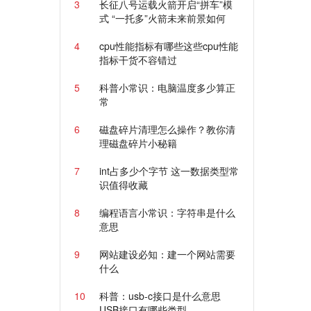
3
长征八号运载火箭开启“拼车”模
式 “一托多”火箭未来前景如何
4
cpu性能指标有哪些这些cpu性能
指标干货不容错过
5
科普小常识：电脑温度多少算正
常
6
磁盘碎片清理怎么操作？教你清
理磁盘碎片小秘籍
7
int占多少个字节 这一数据类型常
识值得收藏
8
编程语言小常识：字符串是什么
意思
9
网站建设必知：建一个网站需要
什么
10
科普：usb-c接口是什么意思
USB接口有哪些类型