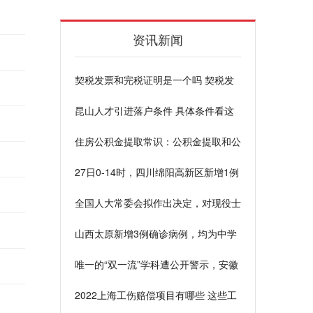
资讯新闻
契税发票和完税证明是一个吗 契税发
票有什么作用
昆山人才引进落户条件 具体条件看这
里
住房公积金提取常识：公积金提取和公
积金贷款有冲突吗
27日0-14时，四川绵阳高新区新增1例
本土无症状感染者
全国人大常委会拟作出决定，对现役士
兵衔级制度作出明确规定
山西太原新增3例确诊病例，均为中学
生
唯一的“双一流”学科遭公开警示，安徽
大学分析：基础弱起点低
2022上海工伤赔偿项目有哪些 这些工
伤赔偿项目要知道