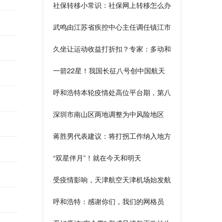
社保转移小常识：社保网上转移怎么办
理
武鸣由江苏省疾控中心主任调任镇江市
副市长
久坐让运动收益打折扣？专家：多动和
少静都重要
一箭22星！我国长征八号创中国航天
发射新纪录
呼和浩特本轮疫情处高位平台期，第八
轮检测检出阳性16例
深圳市南山区两地调整为中风险地区
蒋胜男代表建议：将打拐工作纳入地方
政府平安建设考核范畴
“双星伴月”！就在今天和明天
受疫情影响，天津航空天津机场始发航
班全部取消
呼和浩特：感谢你们，我们的网格员