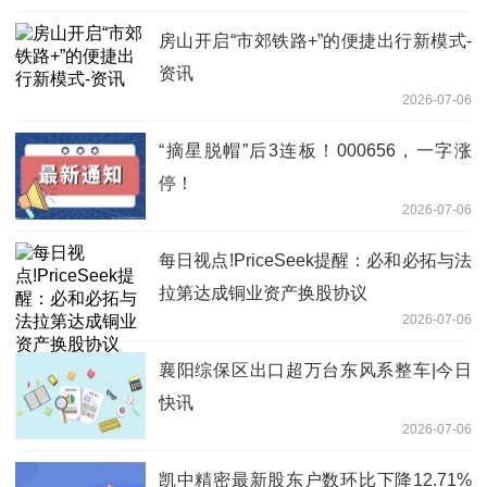
房山开启“市郊铁路+”的便捷出行新模式-
资讯
2026-07-06
“摘星脱帽”后3连板！000656，一字涨
停！
2026-07-06
每日视点!PriceSeek提醒：必和必拓与法
拉第达成铜业资产换股协议
2026-07-06
襄阳综保区出口超万台东风系整车|今日
快讯
2026-07-06
凯中精密最新股东户数环比下降12.71%