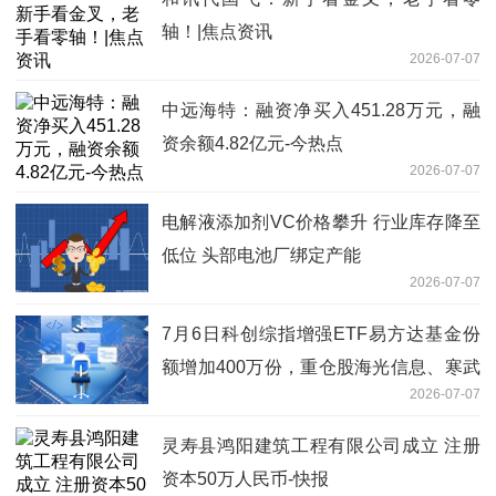
轴！|焦点资讯
2026-07-07
中远海特：融资净买入451.28万元，融
资余额4.82亿元-今热点
2026-07-07
电解液添加剂VC价格攀升 行业库存降至
低位 头部电池厂绑定产能
2026-07-07
7月6日科创综指增强ETF易方达基金份
额增加400万份，重仓股海光信息、寒武
2026-07-07
纪、中芯国际_当前关注
灵寿县鸿阳建筑工程有限公司成立 注册
资本50万人民币-快报