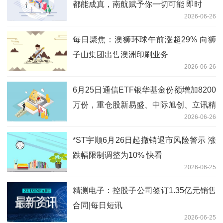
都能成真，南航赋予你一切可能 即时
2026-06-26
每日聚焦：澳狮环球午前涨超29% 向狮
子山集团出售澳洲印刷业务
2026-06-26
6月25日通信ETF银华基金份额增加8200
万份，重仓股新易盛、中际旭创、立讯精
2026-06-26
密
*ST宇顺6月26日起撤销退市风险警示 涨
跌幅限制调整为10% 快看
2026-06-25
精测电子：控股子公司签订1.35亿元销售
合同|每日短讯
2026-06-25