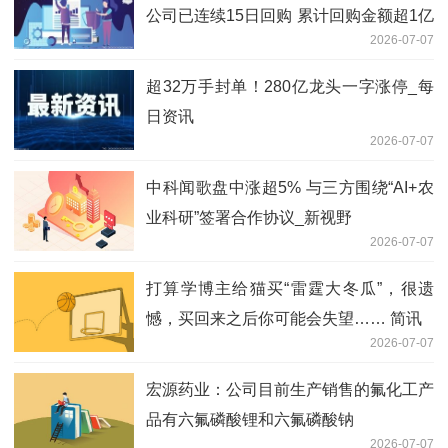
公司已连续15日回购 累计回购金额超1亿
2026-07-07
港元-今日热门
超32万手封单！280亿龙头一字涨停_每
日资讯
2026-07-07
中科闻歌盘中涨超5% 与三方围绕“AI+农
业科研”签署合作协议_新视野
2026-07-07
打算学博主给猫买“雷霆大冬瓜”，很遗
憾，买回来之后你可能会失望…… 简讯
2026-07-07
宏源药业：公司目前生产销售的氟化工产
品有六氟磷酸锂和六氟磷酸钠
2026-07-07