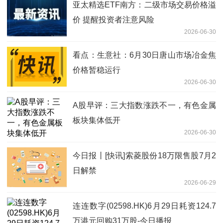
亚太精选ETF南方：二级市场交易价格溢
价 提醒投资者注意风险
2026-06-30
看点：生意社：6月30日唐山市场冶金焦
价格暂稳运行
2026-06-30
A股早评：三大指数涨跌不一，有色金属
板块集体低开
2026-06-30
今日报丨[快讯]索菱股份18万限售股7月2
日解禁
2026-06-29
连连数字(02598.HK)6月29日耗资124.7
万港元回购31万股-今日播报