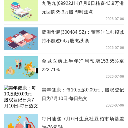
九毛九(09922.HK)7月6日耗资43.9万港
元回购35.3万股 即时焦点
2026-07-06
蓝海华腾(300484.SZ)：董事时仁帅拟减
持不超过64万股 热头条
2026-07-06
金城医药上半年净利预增153.55%至
222.71%
2026-07-06
美年健康：每10股派0.09元，股权登记
日为7月10日-每日热文
2026-07-06
每日速递:7月6日生意社豆粕市场基差
为-76元/吨