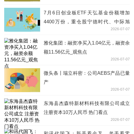
7月6日创业板ETF天弘基金份额增加
4400万份，重仓股宁德时代、中际旭
2026-07-07
创、新易盛
雅化集团：融资净买入1.04亿元，融资余
额11.56亿元_观焦点
2026-07-07
微头条丨瑞立科密：公司AEBS产品已量
产
2026-07-07
东海县杰森特新材料科技有限公司成立
注册资本10万人民币 热门看点
2026-07-07
和讯代国飞：新手看金叉，老手看零