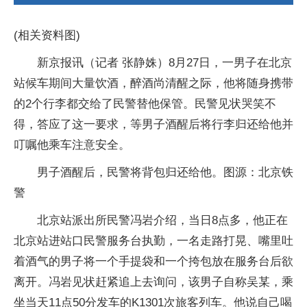
(相关资料图)
新京报讯（记者 张静姝）8月27日，一男子在北京
站候车期间大量饮酒，醉酒尚清醒之际，他将随身携带
的2个行李都交给了民警替他保管。民警见状哭笑不
得，答应了这一要求，等男子酒醒后将行李归还给他并
叮嘱他乘车注意安全。
男子酒醒后，民警将背包归还给他。图源：北京铁
警
北京站派出所民警冯岩介绍，当日8点多，他正在
北京站进站口民警服务台执勤，一名走路打晃、嘴里吐
着酒气的男子将一个手提袋和一个挎包放在服务台后欲
离开。冯岩见状赶紧追上去询问，该男子自称吴某，乘
坐当天11点50分发车的K1301次旅客列车。他说自己喝