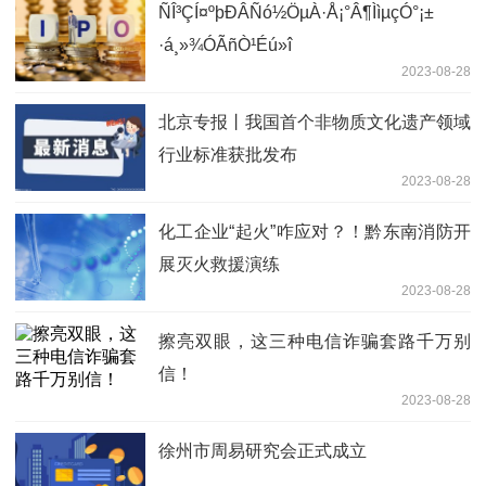
ÑÎ³ÇÍ¤ºþÐÂÑó½ÖµÀ·Å¡°Â¶ÌìµçÓ°¡±
·á¸»¾ÓÃñÒ¹Éú»î
2023-08-28
北京专报丨我国首个非物质文化遗产领域
行业标准获批发布
2023-08-28
化工企业“起火”咋应对？！黔东南消防开
展灭火救援演练
2023-08-28
擦亮双眼，这三种电信诈骗套路千万别
信！
2023-08-28
徐州市周易研究会正式成立