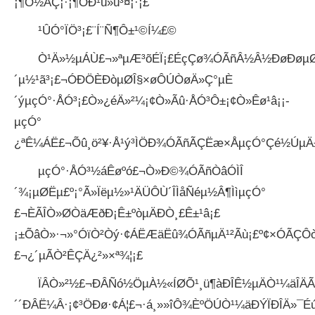
¡¶Õ½ÀÇ¡·¡¶ÖÐ¹ú»ú³¤¡·¡£
¹ÛÓ°ÏÖ³¡£¨Í¨Ñ¶Ô±¹©Í¼£©
Ò¹Ä»½µÁÙ£¬»ªµÆ³õÉÏ¡£ÉçÇø¾ÓÃñÂ½Â½ÐøÐøµ
´µ½¹ã³¡£¬ÓÐÖÈÐòµØÎ§×øÔÚÒøÄ»Ç°µÈ
´ýµçÓ°·ÅÓ³¡£Ò»¿éÄ»²¼¡¢Ò»Ãû·ÅÓ³Ô±¡¢Ò»Êø¹â¡­¡­
µçÓ°
¿ªÊ¼ÁË£¬Õû¸ö²¥·Å¹ý³ÌÖÐ¾ÓÃñÃÇËæ×ÅµçÓ°Çé½ÚµÄ
µçÓ°·ÅÓ³½áÊøºó£¬Ò»Ð©¾ÓÃñÒâÓÌÎ
´¾¡µØËµ£º¡°Ã»Ïëµ½»¹ÄÜÔÙ´ÎÌåÑéµ½Â¶ÌìµçÓ°
£¬ÈÃÎÒ»ØÒäÆðÐ¡Ê±ºòµÄÐÒ¸£Ê±¹â¡£
¡±ÕâÒ»·¬»°ÓïÒ²Òý·¢ÁËÆäËû¾ÓÃñµÄ¹²Ãù¡£º¢×ÓÃÇ
£¬¿´µÃÒ²ÊÇÄ¿²»×ª¾¦¡£
ÏÂÒ»²½£¬ÐÂÑó½ÖµÀ½«ÍØÕ¹¸ü¶àÐÎÊ½µÄÒ¹¼äÎÄÃ
´´ÐÂË¼Â·¡¢³ÖÐø·¢Á¦£¬·á¸»»îÔ¾ÈºÖÚÒ¹¼äÐÝÏÐÎÄ»¯Éú»