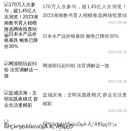
170万人次参与，超1.45亿人次浏览！
2023湖南教书育人楷模推选网络投票结
2023-08-26
束
日本水产品价格暴跌 鲍鱼已降价30%
2023-08-26
网游陪玩起纠纷 法官调解达一致
2023-08-26
盐城滨海：文明实践夜模式 群众生活更
精彩
2023-08-28
ÑÎ³ÇÍ¤ºþÐÂÑó½ÖµÀ·Å¡°Â¶ÌìµçÓ°¡±