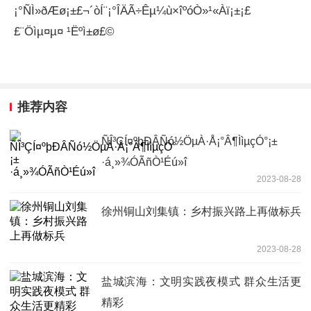
¡°ÑÌ»ðÆø¡±£¬´òÍ¨¡°ÎÄÃ÷Êµ¼ù×îºóÒ»¹«Àï¡±¡£
£¨Öìµ¤µ¤ ¹Ëºì±ø£©
推荐内容
ÑÎ³ÇÍ¤ºþÐÂÑó½ÖµÀ·Å¡°Â¶ÌìµçÓ°¡±
·á¸»¾ÓÃñÒ¹Éú»î
2023-08-28
徐州铜山刘集镇：乡村振兴路上再做标兵
2023-08-28
盐城滨海：文明实践夜模式 群众生活更
精彩