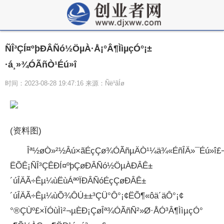
ÑÎ³ÇÍ¤ºþÐÂÑó½ÖµÀ·Å¡°Â¶ÌìµçÓ°¡±
·á¸»¾ÓÃñÒ¹Éú»î
时间：2023-08-28 19:47:16 来源：Ñë¹ãÍø
(资料图)
Îª½øÒ»²½Âú×ãÉçÇø¾ÓÃñµÄÒ¹¼ä¾«ÉñÎÄ»¯Éú»î£¬
ËÕÊ¡ÑÎ³ÇÊÐÍ¤ºþÇøÐÂÑó½ÖµÀÐÂÊ±
´úÎÄÃ÷Êµ¼ùËùÁªºÏÐÂÑóÉçÇøÐÂÊ±
´úÎÄÃ÷Êµ¼ùÕ¾ÔÚ±±³ÇÜ°Ô°¡¢ËÕ¶«ôä´äÔ°¡¢
°®ÇÙº£×ÏÓùÌì²¬µÈÐ¡ÇøÎª¾ÓÃñÑ²»Ø·ÅÓ³Â¶ÌìµçÓ°