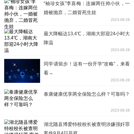
“袖珍女孩”李喜梅：连嫁两任帅小伙，一
婚被抛弃，二婚冒死生娃
2023-08-28
最大降幅达13.4℃，湖南大部迎24小时大
降温
2023-08-28
同学请留步！这有一份开学“攻略”，来看
看→
2023-08-28
泰康健康优享两全保险怎么样？可靠吗？
2023-08-28
湖北随县博爱特校校长被查明涉嫌强奸罪
案件9月4日开庭