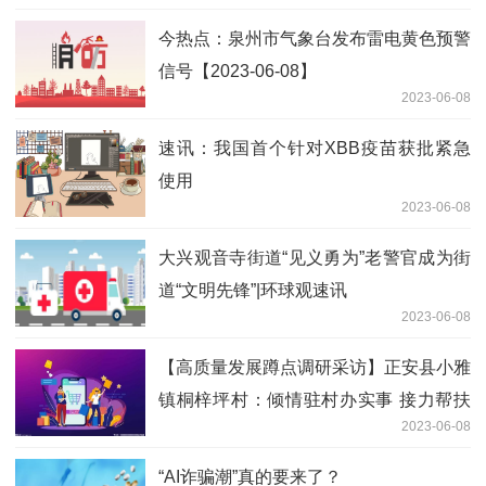
今热点：泉州市气象台发布雷电黄色预警
信号【2023-06-08】
2023-06-08
速讯：我国首个针对XBB疫苗获批紧急
使用
2023-06-08
大兴观音寺街道“见义勇为”老警官成为街
道“文明先锋”|环球观速讯
2023-06-08
【高质量发展蹲点调研采访】正安县小雅
镇桐梓坪村：倾情驻村办实事 接力帮扶
2023-06-08
促振兴 世界即时看
“AI诈骗潮”真的要来了？