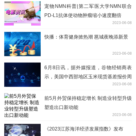
宠物NMN科普|第二军医大学NMN联合
PD-L1抗体使动物肿瘤缩小速度翻倍
2023-06-08
快播：体育健身掀热潮 邕城夜晚添新景
2023-06-08
6月8日讯，据外媒报道，谷物经销商表
示，美国中西部地区玉米现货基差报价周
2023-06-08
三持稳至走低，大豆基差报价大致持稳|
全球即时
前5月外贸保持稳定增长 制造业转型升级
塑造出口新动能
2023-06-08
《2023江苏海洋经济发展指数》发布