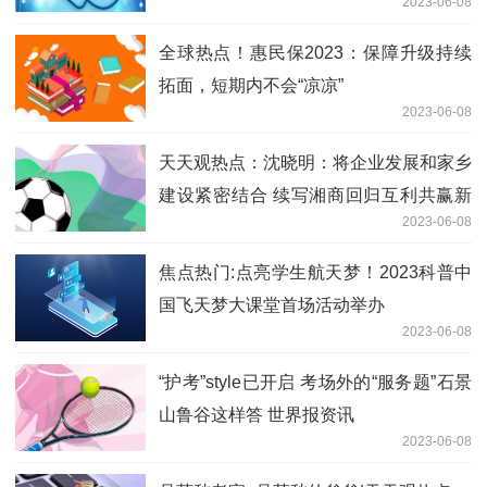
2023-06-08
全球热点！惠民保2023：保障升级持续
拓面，短期内不会“凉凉”
2023-06-08
天天观热点：沈晓明：将企业发展和家乡
建设紧密结合 续写湘商回归互利共赢新
2023-06-08
篇章
焦点热门:点亮学生航天梦！2023科普中
国飞天梦大课堂首场活动举办
2023-06-08
“护考”style已开启 考场外的“服务题”石景
山鲁谷这样答 世界报资讯
2023-06-08