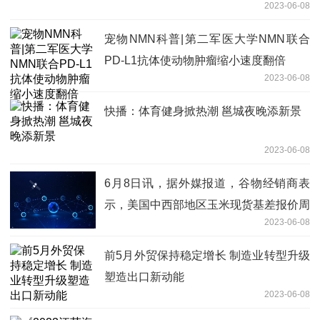
2023-06-08
宠物NMN科普|第二军医大学NMN联合
PD-L1抗体使动物肿瘤缩小速度翻倍
2023-06-08
快播：体育健身掀热潮 邕城夜晚添新景
2023-06-08
6月8日讯，据外媒报道，谷物经销商表
示，美国中西部地区玉米现货基差报价周
2023-06-08
三持稳至走低，大豆基差报价大致持稳|
全球即时
前5月外贸保持稳定增长 制造业转型升级
塑造出口新动能
2023-06-08