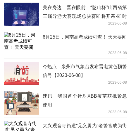
美在身边，晋在眼前！“憨山杯”山西省第
三届导游大赛现场总决赛即将开幕-即时
2023-06-08
看
6月25日，河南高考成绩可查！ 天天要闻
2023-06-08
今热点：泉州市气象台发布雷电黄色预警
信号【2023-06-08】
2023-06-08
速讯：我国首个针对XBB疫苗获批紧急
使用
2023-06-08
大兴观音寺街道“见义勇为”老警官成为街