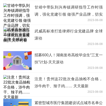
甘靖中带队到兴寿镇调研指导工作时强
调，强化党建引领 做强产业品牌，切实
2023-06-08
推动文旅农融合一体化高质量发展|天天
即时看
武威高标准打造律师行业党建品牌 全球
滚动
2023-06-08
招募600人！湖南发布高校毕业生“三支一
扶”计划-天天滚动
2023-06-08
注意！贵州这22批次食品抽检不合格，
涉牛肉干、辣子鸡…… 天天最新
2023-06-08
紧密型城市医疗集团建设试点城市名单公