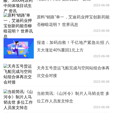
2023-06-08
原料“销路”单一，艾迪药业押宝创新药能
否柳暗花明？ 世界讯息
2023-06-08
报道：加码自救！千亿地产紧急出招 八
天大涨近40%重回1元上方
2023-06-08
天舟五号货运飞船完成与空间站组合体再
次交会对接
2023-06-08
当前简讯:《山河令》制片人马韬去世 多
位工作人员发文悼念
2023-06-08