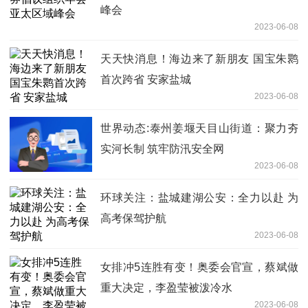
峰会
2023-06-08
天天快消息！海边来了新朋友 国宝朱鹮
首次跨省 安家盐城
2023-06-08
世界动态:泰州姜堰天目山街道：聚力夯
实河长制 筑牢防汛安全网
2023-06-08
环球关注：盐城建湖公安：全力以赴 为
高考保驾护航
2023-06-08
女排冲5连胜有变！奥委会官宣，蔡斌做
重大决定，李盈莹被泼冷水
2023-06-08