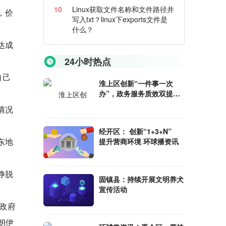
10
Linux获取文件名称和文件路径并
，价
写入txt？linux下exports文件是
什么？
达成
24小时热点
自己
淮上区创新“一件事一次
办”，政务服务质效双提升_
世界微动态
情况
经开区： 创新“1+3+N”
东地
提升营商环境 环球播资讯
挣脱
固镇县：持续开展文明养犬
宣传活动
政府
朗伊