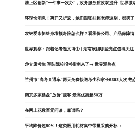
淮上区创新“一件事一次办”，政务服务质效双提升_世界微
环球快消息！离开又折返，她们跟张桂梅老师道别，都哭了
农银爱永恒终身增额寿险怎么样？看承保公司、产品保障情
世界观察：跟着记者逛文博① | 湖南展团哪些亮点值得关注
@甘肃考生 军队院校报考指南来了→|世界观热点
兰州市“高考直通车”两天免费接送考生和家长6353人次 热
南京多家楼盘“放价”揽客 最高优惠超50万
在网上花数百元问诊，靠谱吗？
平均降价超80%！这类医用耗材集中带量采购开标→