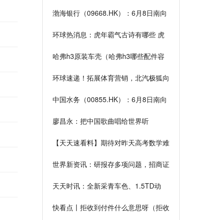
渤海银行（09668.HK）：6月8日南向
资金增持334.2万股
环球热消息：虎年霸气古诗有哪些 虎
年春节古诗有哪些?
哈弗h3原装车壳（哈弗h3哪些配件容
易损坏？）
环球速递！拓展体育营销，北汽极狐向
北京市足协交付新车
中国水务（00855.HK）：6月8日南向
资金增持1.8万股 当前快报
廖昌永：把中国歌曲唱给世界听
【天天速看料】期待对昨天高考数学难
度的评价
世界新资讯：研报存多项问题，招商证
券及4名分析师被出具警示函
天天时讯：全新采青车色、1.5TD动
力，星瑞扶摇版预售价11.28万元
快看点丨拒收到付件什么意思呀（拒收
到付件什么意思）