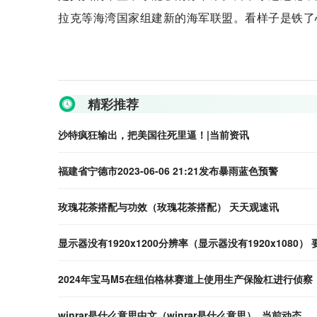
拉克等海湾国家组建新的海军联盟。看样子是铁了
关键词：
精彩推荐
沙特疯狂输出，把美国往死里逼！|当前资讯
福建省宁德市2023-06-06 21:21发布暴雨蓝色预警
玫瑰花茶搭配与功效（玫瑰花茶搭配） 天天观速讯
显示器没有1920x1200分辨率（显示器没有1920x1080） 
2024年宝马M5在纽伯格林赛道上使用生产保险杠进行侦察
winrar是什么意思中文（winrar是什么意思）_当前动态