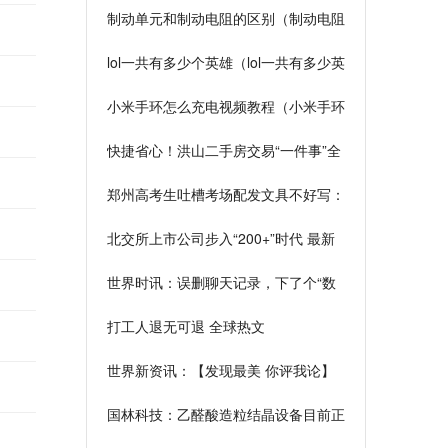
制动单元和制动电阻的区别（制动电阻
的作用）|全球动态
lol一共有多少个英雄（lol一共有多少英
雄）
小米手环怎么充电视频教程（小米手环
怎么充电）
快捷省心！洪山二手房交易“一件事”全
程网办
郑州高考生吐槽考场配发文具不好写：
招标14万余套，单价8元 全球播报
北交所上市公司步入“200+”时代 最新
总市值超2600亿元
世界时讯：误删聊天记录，下了个“数
据恢复”App，交了199元后才发现……
打工人退无可退 全球热文
世界新资讯：【发现最美 你评我论】
陕西柳林：生态与产业融合发展 小小
国林科技：乙醛酸造粒结晶设备目前正
香菇“飘香”乡村振兴路
在改造升级 产能爬坡进度维持在50%