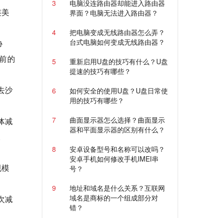
3
电脑没连路由器却能进入路由器
连美
界面？电脑无法进入路由器？
4
把电脑变成无线路由器怎么弄？
台式电脑如何变成无线路由器？
协
目前的
5
重新启用U盘的技巧有什么？U盘
提速的技巧有哪些？
去沙
6
如何安全的使用U盘？U盘日常使
用的技巧有哪些？
7
曲面显示器怎么选择？曲面显示
体减
器和平面显示器的区别有什么？
。
8
安卓设备型号和名称可以改吗？
安卓手机如何修改手机IMEI串
规模
号？
9
地址和域名是什么关系？互联网
域名是商标的一个组成部分对
次减
错？