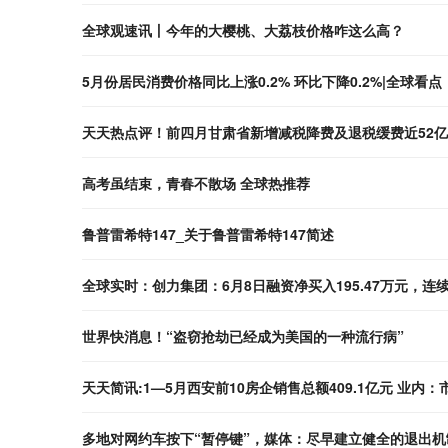
全球观速讯丨今年的大樱桃、大荔枝价格咋这么高？
5月份居民消费价格同比上涨0.2% 环比下降0.2%|全球看点
天天热点评！前四月甘肃省新增减税降费及退税缓费近52
高考虽结束，青春不散场 全球热推荐
鲁普雷希特147_关于鲁普雷希特147简述
全球实时：创力集团：6月8日融资净买入195.47万元，连续
世界快消息！“盗窃抢劫已经成为美国的一种流行病”
天天简讯:1—5月西安前10房企销售总额409.1亿元 业内：
多地对网约车按下“暂停键”，媒体：尽早建立健全的退出机