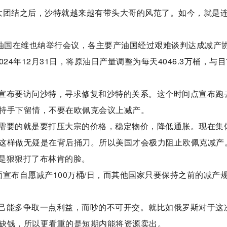
大团结之后，沙特就越来越有带头大哥的风范了。如今，就是
产油国在维也纳举行会议，各主要产油国经过艰难谈判达成减产
024年12月31日，将原油日产量调整为每天4046.3万桶，与
宣布要访问沙特，寻求修复和沙特的关系。这个时间点宣布跑
特手下留情，不要在欧佩克会议上减产。
需要的就是要打压大宗的价格，稳定物价，降低通胀。现在集
这样做无疑是在背后捅刀。所以美国才会极力阻止欧佩克减产
是狠狠打了布林肯的脸。
宣布自愿减产100万桶/日，而其他国家只要保持之前的减产
己能多争取一点利益，而吵的不可开交。就比如俄罗斯对于这
缺钱，所以更看重的是短期内能将资源卖出。