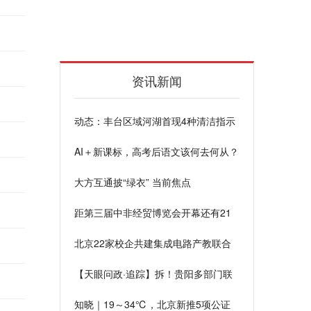
资讯新闻
动态：丰台区域河湖首现4种清洁指示
鱼类
AI＋新课标，高考后语文该何去何从？
大方互通披“绿衣” 当前焦点
距第三届中非经贸博览会开幕还有21
天-全球今日讯
北京22家校企共建集成电路产教联合
体，9月将首招300名学生 环球热文
【天眼问政·追踪】拆！贵阳多部门联
合整治老旧小区“圈地”私设地锁|快播报
知晓｜19～34℃，北京新推5项公证