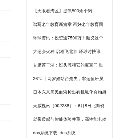
便民举措！城市副中心站未来将实
【天眼看湾区】提供800余个岗
现“七线换乘”！军队院校招收普通高中
位！“粤企入黔进校园巡回招聘(铜仁
毕业生计划公布！
谱写老年教育新篇章 画好老年教育同
站)”活动走进铜仁职业技术学院|焦点
心圆！国家老年大学调研组赴贵州老年
环球资讯：投资逾7500万！顺义这个
大学调研并召开座谈会
老旧小区试点改造工程进行中！
大运会火种 启程飞北京-环球时快讯
甘肃苏干湖：斑头雁和它的宝宝们 世
界观热点
26℃丨两岁娃站台走失，客运值班员
当起了“临时爸爸” 环球短讯
日本东京居民血液检出有机氟化合物超
标 疑与美军基地有关
天威视讯（002238）：6月8日北向资
金减持61.93万股
驾乘质感与智能体验并重，高性能电动
SUV长这样！_每日视讯
dos系统下载_dos系统