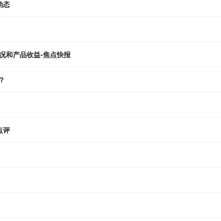
动态
况和产品收益-焦点快报
？
点评