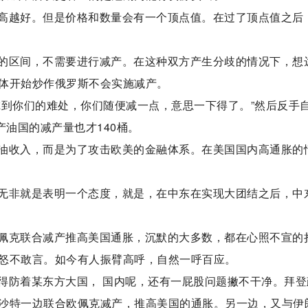
高越好。但是价格和数量会有一个顶点值。在过了顶点值之后
的区间，不需要进行减产。在这种双方产生分歧的情况下，想
体开始炒作俄罗斯不会实施减产。
虑到你们的难处，你们随便减一点，意思一下得了。”然后反手
产油国的减产量也才140桶。
油收入，而是为了攻击欧美的金融体系。在美国国内高通胀的
无非就是表明一个态度，就是，在中东在实现大团结之后，中
佩克联合减产推高美国通胀，沉默的大多数，都在心照不宣的
怒不敢言。如今有人振臂高呼，自然一呼百应。
得防着某东方大国， 国内呢，还有一屁股问题撇不干净。拜登
沙特一边联合欧佩克减产，推高美国的通胀。另一边，又与伊