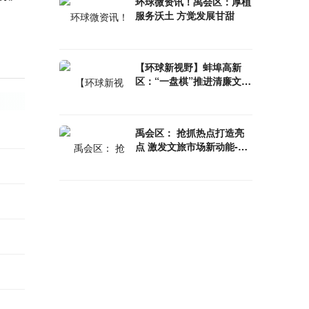
环球微资讯！禹会区：厚植
服务沃土 方觉发展甘甜
【环球新视野】蚌埠高新
区：“一盘棋”推进清廉文化
建设
禹会区： 抢抓热点打造亮
点 激发文旅市场新动能-环
球时讯